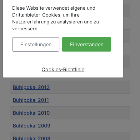
Diese Website verwendet eigene und
Bühlpokal - 2018
Drittanbieter-Cookies, um Ihre
Nutzererfahrung zu analysieren und zu
Bühlpokal - 2017
verbessern.
Bühlpokal - 2016
Einstellungen
Einverstanden
Bühlpokal - 2015
Bühlpokal 2014
Cookies-Richtlinie
Bühlpokal 2013
Bühlpokal 2012
Bühlpokal 2011
Bühlpokal 2010
Bühlpokal 2009
Bühlpokal 2008