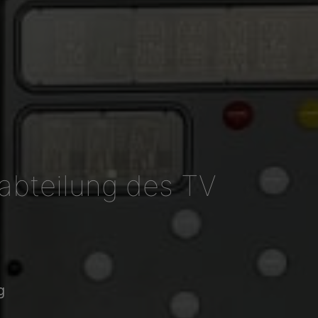
abteilung des TV
.
g